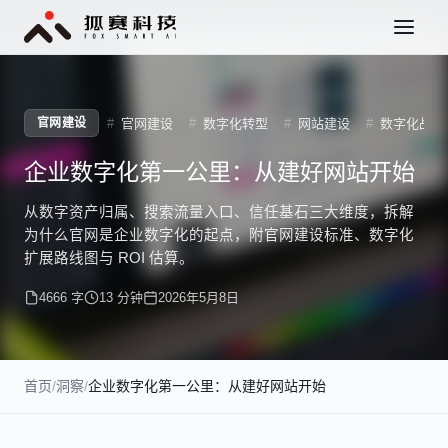
官网建设
数字化转型
网站建设
数字化战略
官网建设
企业数字化第一公里：从建好网站开始
从数字资产归属、搜索流量入口、信任基石三大维度，拆解
为什么官网是企业数字化的起点，附官网建设标准、数字化
扩展路线图与 ROI 估算。
4666 字
13 分钟
2026年5月8日
首页
/
洞察
/
企业数字化第一公里：从建好网站开始