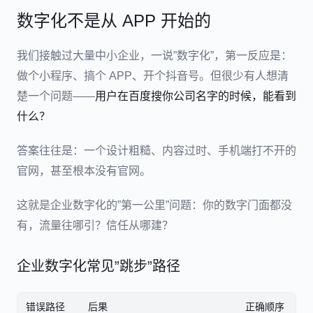
数字化不是从 APP 开始的
我们接触过大量中小企业，一说”数字化”，第一反应是：
做个小程序、搞个 APP、开个抖音号。但很少有人想清
楚一个问题——
用户在百度搜你公司名字的时候，能看到
什么？
答案往往是：一个设计粗糙、内容过时、手机端打不开的
官网，甚至根本没有官网。
这就是企业数字化的”第一公里”问题：你的数字门面都没
有，流量往哪引？信任从哪建？
企业数字化常见”跳步”路径
错误路径
后果
正确顺序