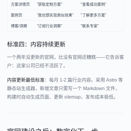
方案详情页
”获取定制方案"
"查看成功案例”
案例页
”我也想实现类似效果"
"了解更多方案”
博客/洞察
”订阅行业洞察"
"联系专家”
标准四：内容持续更新
一个两年没更新的官网，比没有官网还糟糕——它告诉客
户：这家公司已经不活跃了。
内容更新最低标准
：每月 1-2 篇行业内容。采用 Astro 等
静态站生成器，新增文章只需写一个 Markdown 文件，
构建时自动生成页面、更新 sitemap，发布成本极低。