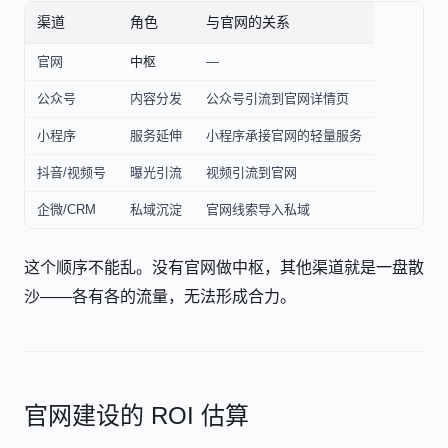
渠道
角色
与官网的关系
官网
中枢
—
公众号
内容分发
公众号引流到官网详情页
小程序
服务延伸
小程序承接官网的轻量服务
抖音/视频号
曝光引流
视频引流到官网
企微/CRM
私域沉淀
官网线索导入私域
这个顺序不能乱。没有官网做中枢，其他渠道就是一盘散
沙——各有各的流量，无法形成合力。
官网建设的 ROI 估算