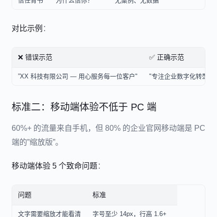
信任背书
为什么信你？
无案例、无数据
对比示例
：
❌ 错误示范
✅ 正确示范
”XX 科技有限公司 — 用心服务每一位客户"
"专注企业数字化转型，10
标准二：移动端体验不低于 PC 端
60%+ 的流量来自手机，但 80% 的企业官网移动端是 PC
端的”缩放版”。
移动端体验 5 个致命问题
：
问题
标准
文字需要缩放才能看清
字号至少 14px，行高 1.6+