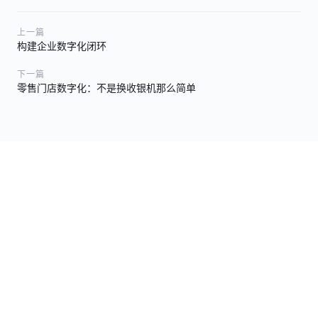
上一篇
构建企业数字化闭环
下一篇
零售门店数字化：不是换收银机那么简单