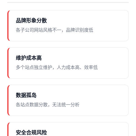
品牌形象分散
各子公司网站风格不一，品牌识别度低
维护成本高
多个站点独立维护，人力成本高、效率低
数据孤岛
各站点数据分散，无法统一分析
安全合规风险