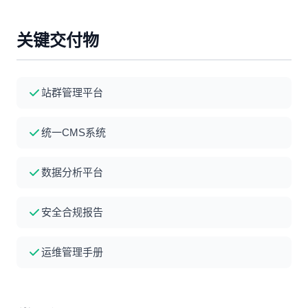
关键交付物
站群管理平台
统一CMS系统
数据分析平台
安全合规报告
运维管理手册