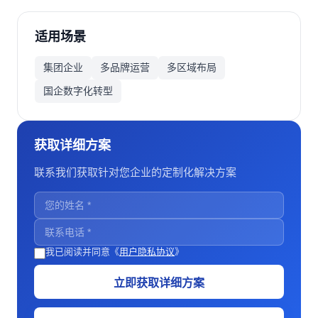
适用场景
集团企业
多品牌运营
多区域布局
国企数字化转型
获取详细方案
联系我们获取针对您企业的定制化解决方案
我已阅读并同意《
用户隐私协议
》
立即获取详细方案