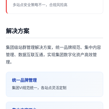
多站点安全策略不一，合规风险高
解决方案
集团级站群管理解决方案，统一品牌规范、集中内容
管理、数据互联互通，实现集团数字化资产高效管
理。
统一品牌管理
集团VI规范统一，各站点灵活定制