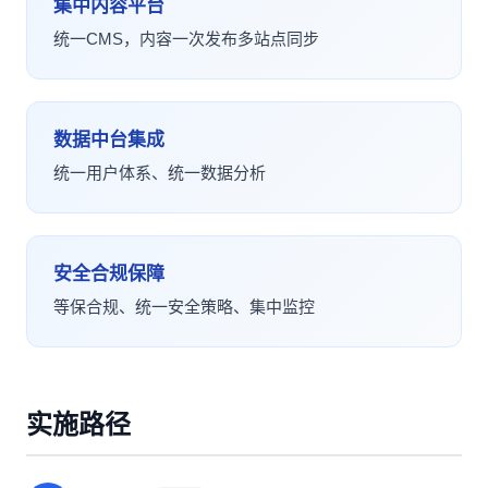
集中内容平台
统一CMS，内容一次发布多站点同步
数据中台集成
统一用户体系、统一数据分析
安全合规保障
等保合规、统一安全策略、集中监控
实施路径