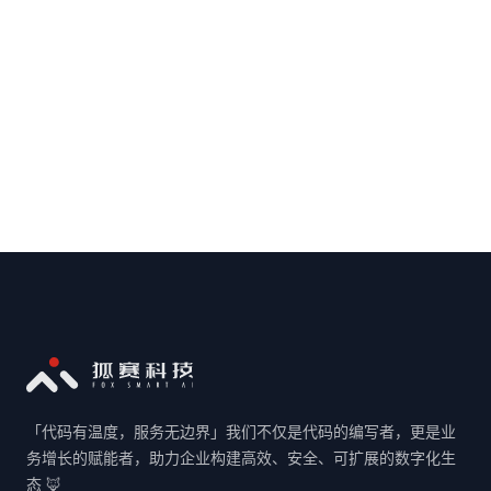
我已阅读并同意
《用户隐私协议》
「代码有温度，服务无边界」我们不仅是代码的编写者，更是业
务增长的赋能者，助力企业构建高效、安全、可扩展的数字化生
态 🦊