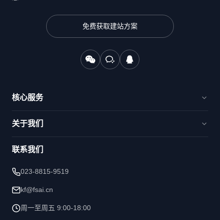
免费获取建站方案
核心服务
官网建设与品牌出海
关于我们
电商新零售与交易平台
品牌数字化与运营
解决方案
智能运维与AI赋能
联系我们
洞察&观点
核心优势
023-8815-9519
技术能力
kf@fsai.cn
周一至周五 9:00-18:00