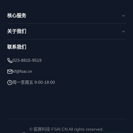
核心服务
官网建设与品牌出海
关于我们
电商新零售与交易平台
品牌数字化与运营
解决方案
智能运维与AI赋能
联系我们
洞察&观点
核心优势
023-8815-9519
技术能力
kf@fsai.cn
周一至周五 9:00-18:00
©
狐赛科技 FSAI.CN All rights reserved.