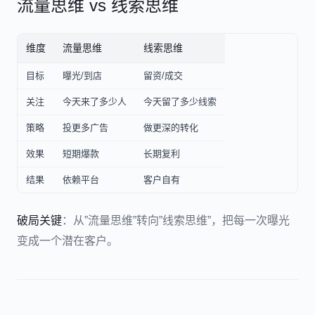
流量思维 vs 线索思维
维度
流量思维
线索思维
目标
曝光/到店
留资/成交
关注
今天来了多少人
今天留了多少线索
策略
投更多广告
做更深的转化
效果
短期爆款
长期复利
结果
依赖平台
客户自有
破局关键
：从”流量思维”转向”线索思维”，把每一次曝光
变成一个潜在客户。