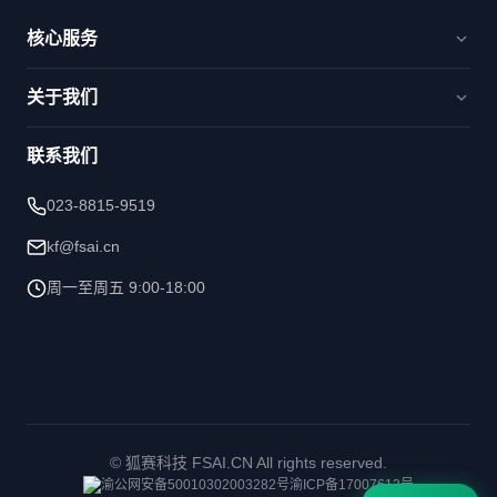
核心服务
官网建设与品牌出海
关于我们
电商新零售与交易平台
品牌数字化与运营
解决方案
智能运维与AI赋能
联系我们
洞察&观点
核心优势
023-8815-9519
技术能力
kf@fsai.cn
周一至周五 9:00-18:00
©
狐赛科技 FSAI.CN All rights reserved.
渝公网安备50010302003282号
渝ICP备17007613号