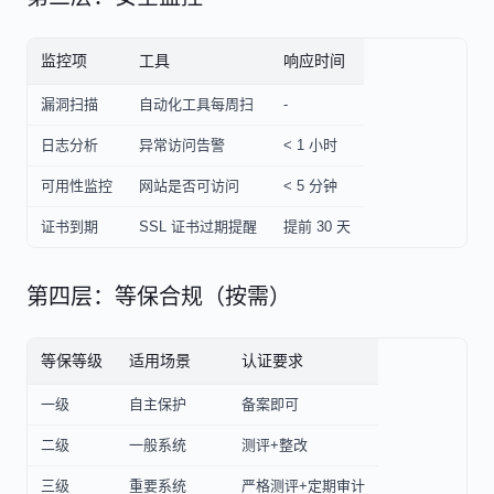
监控项
工具
响应时间
漏洞扫描
自动化工具每周扫
-
日志分析
异常访问告警
< 1 小时
可用性监控
网站是否可访问
< 5 分钟
证书到期
SSL 证书过期提醒
提前 30 天
第四层：等保合规（按需）
等保等级
适用场景
认证要求
一级
自主保护
备案即可
二级
一般系统
测评+整改
三级
重要系统
严格测评+定期审计