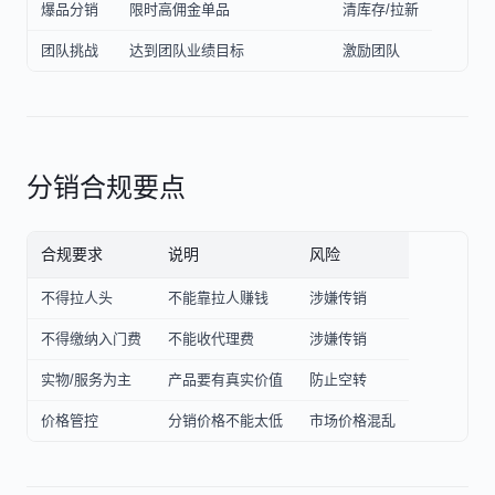
爆品分销
限时高佣金单品
清库存/拉新
团队挑战
达到团队业绩目标
激励团队
分销合规要点
合规要求
说明
风险
不得拉人头
不能靠拉人赚钱
涉嫌传销
不得缴纳入门费
不能收代理费
涉嫌传销
实物/服务为主
产品要有真实价值
防止空转
价格管控
分销价格不能太低
市场价格混乱