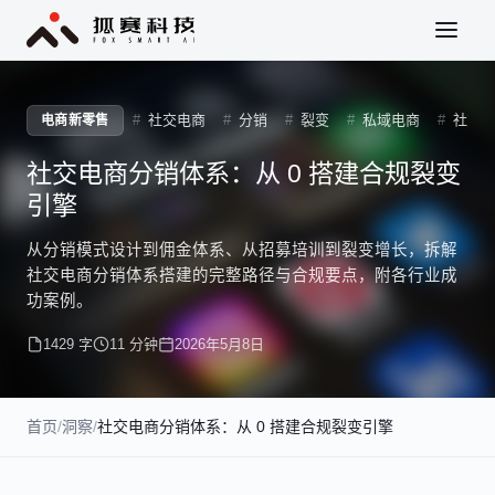
社交电商
分销
裂变
私域电商
社交电
电商新零售
社交电商分销体系：从 0 搭建合规裂变
引擎
从分销模式设计到佣金体系、从招募培训到裂变增长，拆解
社交电商分销体系搭建的完整路径与合规要点，附各行业成
功案例。
1429 字
11 分钟
2026年5月8日
首页
/
洞察
/
社交电商分销体系：从 0 搭建合规裂变引擎