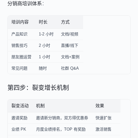
分销商培训体系
：
培训内容
时长
方式
产品知识
1-2 小时
文档/视频
销售技巧
2 小时
直播/线下
朋友圈运营
1 小时
文档+案例
常见问题
随时
社群 Q&A
第四步：裂变增长机制
裂变活动
机制
效果
邀请奖励
邀请新分销商，双方得优惠券
快速扩张
业绩 PK
月度业绩排名，TOP 有奖励
激活销售